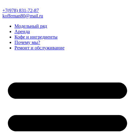
Перейти
к
+7(978) 831-72-87
содержимому
koffeman80@mail.ru
Модельный ряд
Аренда
Кофе и ингредиенты
Почему мы?
Ремонт и обслуживание