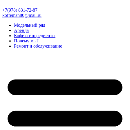
Перейти
к
+7(978) 831-72-87
содержимому
koffeman80@mail.ru
Модельный ряд
Аренда
Кофе и ингредиенты
Почему мы?
Ремонт и обслуживание