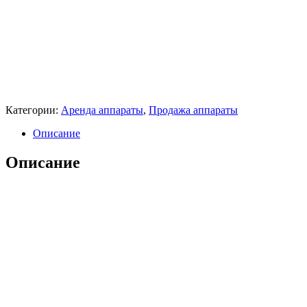
Настольный кофейный автомат NERO Espresso делает
напитки исключительного уровня качества и справляться с
нагрузкой даже при большом количестве гостей. Любой, даже
самый изысканный напиток, готовится за 5-30 секунд. А вкус
и качество не уступают приготовленным в высококлассной
кофейне.
Категории:
Аренда аппараты
,
Продажа аппараты
Описание
Описание
Кофейный автомат Unicum Nero Espresso — Характеристики
Данные производителя
Модель
Nero Espresso
Гарантия
12 мес.
Страна производства
Россия
Основные характеристики
Тип кофемашины
Суперавтомат