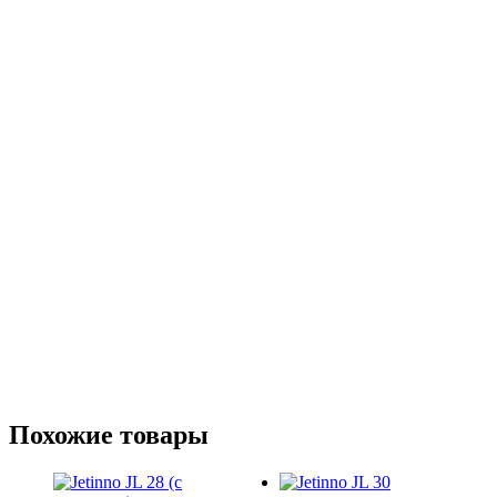
Тип водоснабжения
Водопровод
Объем бойлера воды
0.6 л.
Тип кофе
Зерновой
Тип капучинатора
Автоматический
Кофемолка
Есть
Приготовление капучино
Есть
Помпа подачи воды
Есть
Подключение к сети
Напряжение, Вольт
220
Размер и вес
Ширина (см)
38
Глубина (см)
47.6
Высота (см)
83
Вес, кг (Нетто)
55
Габариты в упаковке
Вес с упаковкой, кг (Брутто)
61
Похожие товары